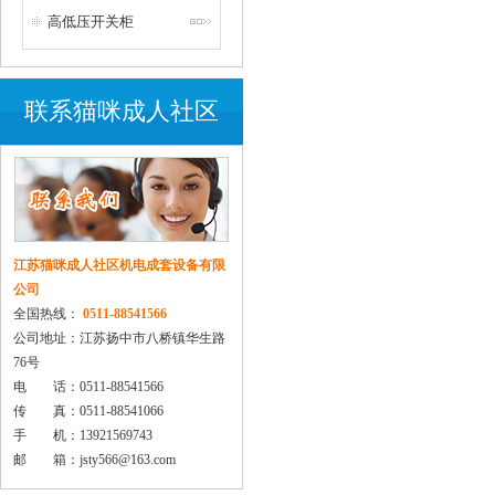
高低压开关柜
联系猫咪成人社区
江苏猫咪成人社区机电成套设备有限
公司
全国热线：
0511-88541566
公司地址：江苏扬中市八桥镇华生路
76号
电 话：0511-88541566
传 真：0511-88541066
手 机：13921569743
邮 箱：jsty566@163.com