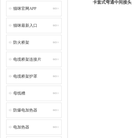
卡套式弯通中间接头
猫咪官网APP
猫咪最新入口
防火桥架
电缆桥架连接片
电缆桥架护罩
母线槽
防爆电加热器
电加热器