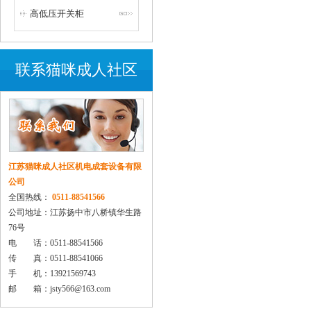
高低压开关柜
联系猫咪成人社区
江苏猫咪成人社区机电成套设备有限
公司
全国热线：
0511-88541566
公司地址：江苏扬中市八桥镇华生路
76号
电 话：0511-88541566
传 真：0511-88541066
手 机：13921569743
邮 箱：jsty566@163.com