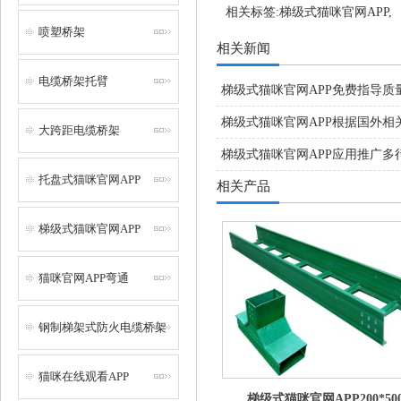
相关标签:
梯级式猫咪官网APP
,
喷塑桥架
相关新闻
电缆桥架托臂
梯级式猫咪官网APP免费指导质
梯级式猫咪官网APP根据国外相
大跨距电缆桥架
梯级式猫咪官网APP应用推广多
托盘式猫咪官网APP
相关产品
梯级式猫咪官网APP
猫咪官网APP弯通
钢制梯架式防火电缆桥架
猫咪在线观看APP
梯级式猫咪官网APP200*50