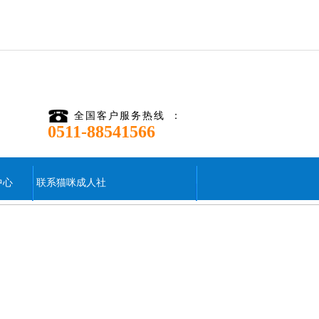
全国客户服务热线：
0511-88541566
中心
联系猫咪成人社
区