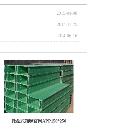
2015-04-08
2014-11-25
2014-06-16
托盘式猫咪官网APP150*250