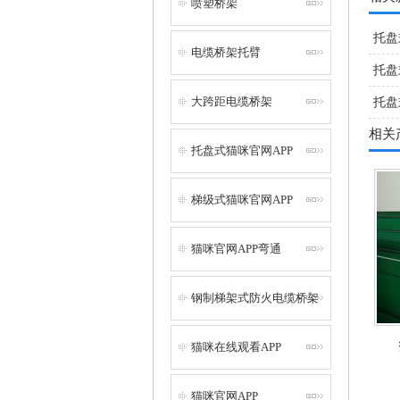
喷塑桥架
托盘
电缆桥架托臂
托盘
大跨距电缆桥架
托盘
相关
托盘式猫咪官网APP
梯级式猫咪官网APP
猫咪官网APP弯通
钢制梯架式防火电缆桥架
猫咪在线观看APP
猫咪官网APP