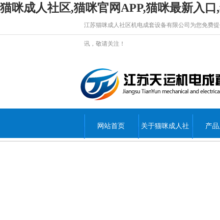
猫咪成人社区,猫咪官网APP,猫咪最新入口
江苏猫咪成人社区机电成套设备有限公司为您免费提
讯，敬请关注！
网站首页
关于猫咪成人社
产品
区