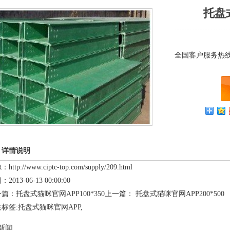
托盘式
全国客户服务热线
详情说明
：
http://www.ciptc-top.com/supply/209.html
：2013-06-13 00:00:00
：
托盘式猫咪官网APP100*350
上一篇：
托盘式猫咪官网APP200*500
标签:
托盘式猫咪官网APP
,
新闻