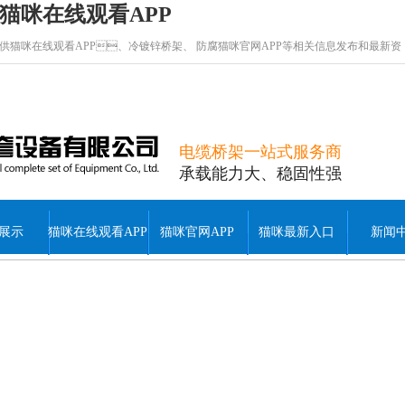
,猫咪在线观看APP
供
猫咪在线观看APP
、
冷镀锌桥架
、
防腐猫咪官网APP
等相关信息发布和最新资
电缆桥架一站式服务商
承载能力大、稳固性强
展示
猫咪在线观看APP
猫咪官网APP
猫咪最新入口
新闻