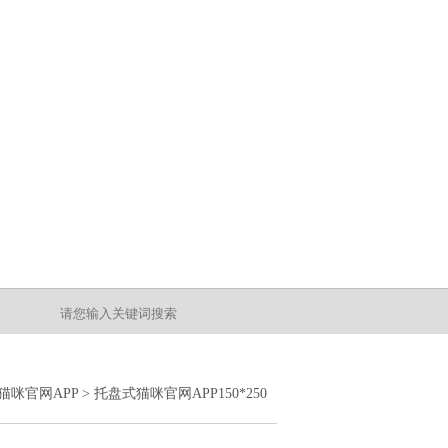
猫咪官网APP
>
托盘式猫咪官网APP150*250